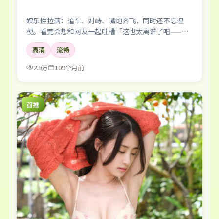
娱乐性拉满：追车、对峙、嘴炮齐飞，同时还不忘埋
梗。看完会想和网友一起吐槽「这也太离谱了吧——但
好爽」。
高清
流畅
2.9万
109个月前
首推