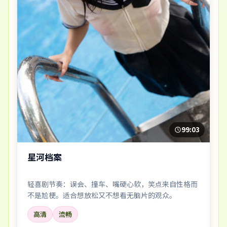
99:03
星河档案
轻喜剧节奏：误会、撞车、嘴硬心软，笑点来自性格而
不是尬梗。适合想放松又不想看无脑片的观众。
高清
流畅