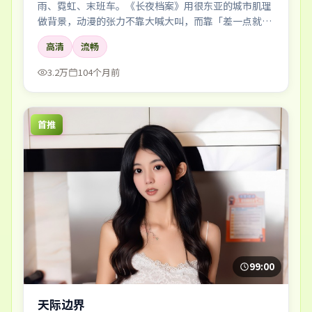
雨、霓虹、末班车。《长夜档案》用很东亚的城市肌理
做背景，动漫的张力不靠大喊大叫，而靠「差一点就说
出口」的沉默。
高清
流畅
3.2万
104个月前
首推
99:00
天际边界