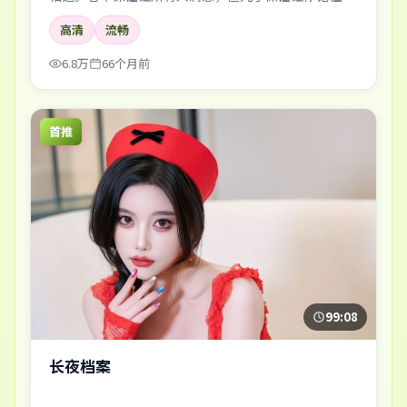
两个镜头、一两句对白，以及散场后心里那点挥之不去
高清
流畅
的回声。
6.8万
66个月前
首推
99:08
长夜档案