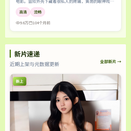
电影。冒险外壳下藏着很私人的疼痛，黄渤的眼神戏尤
其要命。
高清
流畅
9.6万
104个月前
新片速递
全部新片 →
近期上架与元数据更新
新上