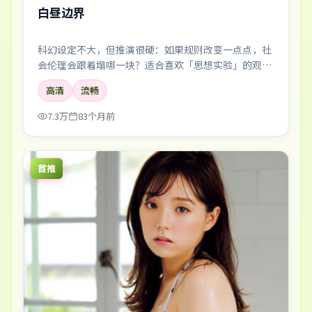
白昼边界
科幻设定不大，但推演很硬：如果规则改变一点点，社
会伦理会跟着塌哪一块？适合喜欢「思想实验」的观
众。
高清
流畅
7.3万
83个月前
首推