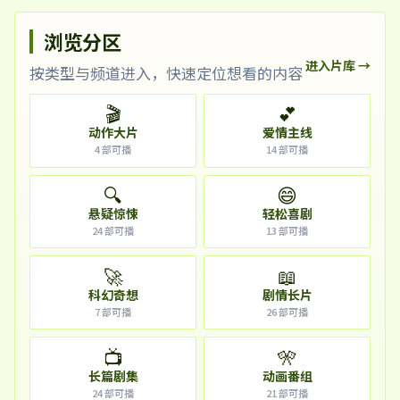
浏览分区
进入片库 →
按类型与频道进入，快速定位想看的内容
🎬
💕
动作大片
爱情主线
4
部可播
14
部可播
🔍
😄
悬疑惊悚
轻松喜剧
24
部可播
13
部可播
🚀
📖
科幻奇想
剧情长片
7
部可播
26
部可播
📺
🎌
长篇剧集
动画番组
24
部可播
21
部可播