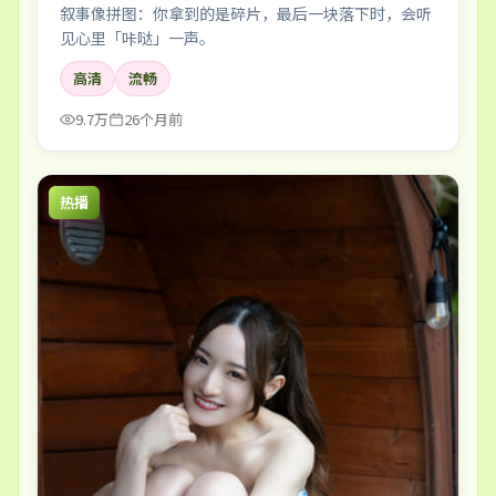
叙事像拼图：你拿到的是碎片，最后一块落下时，会听
见心里「咔哒」一声。
高清
流畅
9.7万
26个月前
热播