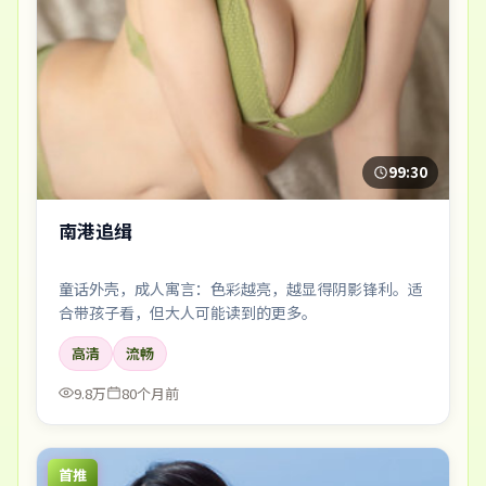
99:30
南港追缉
童话外壳，成人寓言：色彩越亮，越显得阴影锋利。适
合带孩子看，但大人可能读到的更多。
高清
流畅
9.8万
80个月前
首推