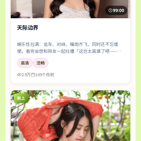
99:00
天际边界
娱乐性拉满：追车、对峙、嘴炮齐飞，同时还不忘埋
梗。看完会想和网友一起吐槽「这也太离谱了吧——但
好爽」。
高清
流畅
2.9万
109个月前
新上