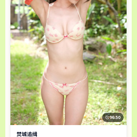
96:50
焚城追缉