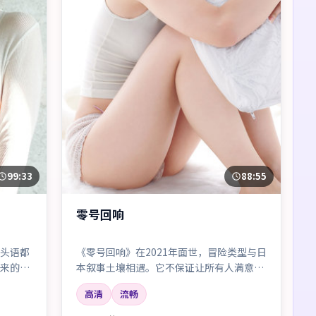
99:33
88:55
零号回响
头语都
《零号回响》在2021年面世，冒险类型与日
来的社
本叙事土壤相遇。它不保证让所有人满意，
但几乎保证让你记住一两个镜头、一两句对
高清
流畅
白，以及散场后心里那点挥之不去的回声。