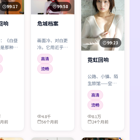
99:17
99:58
回响
危城档案
话：《白昼
画面冷、对白更
99:23
》是那种
冷。它用近乎新
完会沉默两
闻的克制讲述极
霓虹回响
高清
」的电影。
端情境，反而让
外壳下藏着
观众在心里替角
流畅
人的疼痛，
色尖叫。
公路、小镇、陌
怡的眼神戏
生旅馆——空间
要命。
不断更换，人物
高清
却越走越窄。像
一场停不下来的
流畅
梦游。
万
4.8千
8.1万
个月前
56个月前
24个月前