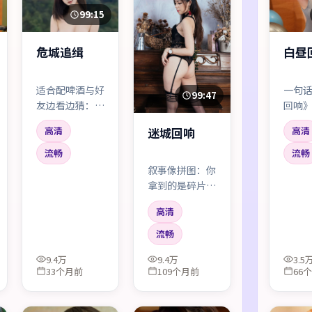
99:15
危城追缉
白昼
适合配啤酒与好
一句
99:47
友边看边猜：谁
回响
是狼？谁在说真
「看
迷城回响
高清
高清
话？结局不是
分钟
「揭晓答案」那
冒险
流畅
流畅
么简单，而是
很私
叙事像拼图：你
「你更愿意相信
章子
拿到的是碎片，
谁」。
尤其
最后一块落下
高清
时，会听见心里
「咔哒」一声。
流畅
9.4万
9.4万
3.5
33个月前
109个月前
66