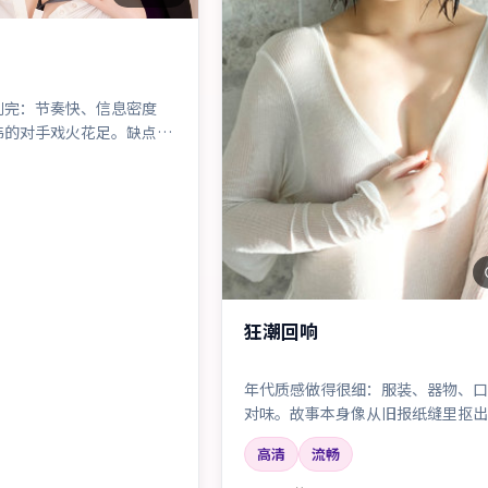
刷完：节奏快、信息密度
伟的对手戏火花足。缺点？
——但瑕不掩瑜。
狂潮回响
年代质感做得很细：服装、器物、口
对味。故事本身像从旧报纸缝里抠出
会切片。
高清
流畅