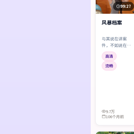
99:27
风暴档案
与其说在讲案
件，不如说在讲
「人为什么会对
高清
自己撒谎」。郭
帆把叙事压得很
流畅
低，像深夜电
台，慢慢把听众
引进雾里。
9.7万
106个月前