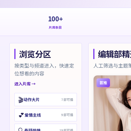
100+
片库条目
浏览分区
编辑部精
按类型与频道进入，快速定
人工筛选与主题
位想看的内容
首推
进入片库 →
🎬
动作大片
7
部可播
💕
爱情主线
9
部可播
🔍
悬疑惊悚
19
部可播