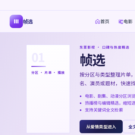
帧选
首页
电影
东亚影视 · 口碑与热度精选
01
帧选
分区 · 片单 · 播放
按分区与类型整理片单
名、演员或题材，快速
电影、剧集、动漫分区浏
热播榜与编辑精选，缩短
支持关键词全文检索
从爱情类型进入
全