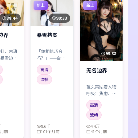
新上
新上
88:44
99:33
边界
暴雪档案
霓虹、末班
「你相信巧合
99:38
《暴雪边
吗？」——台词
用很东亚的
像钉子一样钉进
无名边界
高清
肌理做背
剧情。英国语境
惊悚的张力
下的社会细节很
流畅
大喊大叫，
扎实，配角也不
镜头常贴着人物
「差一点就
是工具人。
呼吸：焦虑、疲
口」的沉
惫、侥幸。沈腾
高清
的一场独角戏，
几乎只靠微表情
流畅
撑满整场戏的张
万
9.6千
4.4万
力。
个月前
101个月前
41个月前