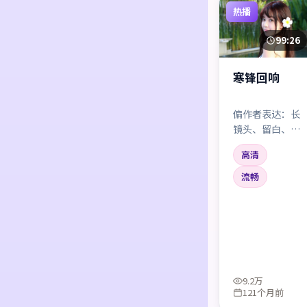
热播
99:26
寒锋回响
偏作者表达：长
镜头、留白、少
配乐。喜欢强刺
高清
激的朋友可能要
耐心一点；吃这
流畅
套的人会反复拉
片。
9.2万
121个月前