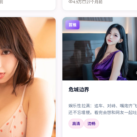
前
4.9万
27个月前
首推
危城边界
娱乐性拉满：追车、对峙、嘴炮齐飞
还不忘埋梗。看完会想和网友一起吐
也太离谱了吧——但好爽」。
高清
流畅