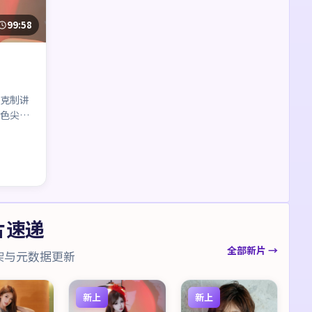
99:58
克制讲
色尖
片速递
全部新片 →
架与元数据更新
新上
新上