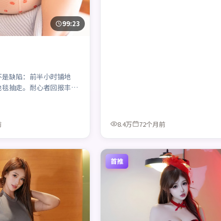
99:23
不是缺陷：前半小时铺地
地毯抽走。耐心者回报丰
前
8.4万
72个月前
首推