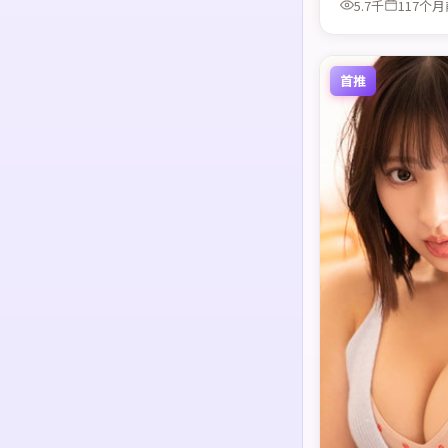
5.7千
117个月
首推