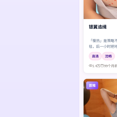
银翼追缉
「慢热」是策略
毯，后一小时把
厚。
高清
流畅
1.4万
99个月
首推