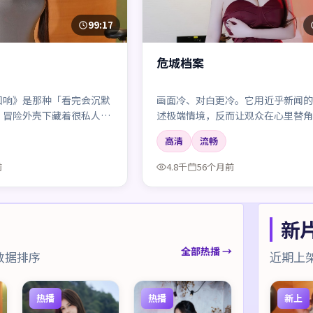
99:17
危城档案
回响》是那种「看完会沉默
画面冷、对白更冷。它用近乎新闻的
。冒险外壳下藏着很私人的
述极端情境，反而让观众在心里替角
眼神戏尤其要命。
叫。
高清
流畅
前
4.8千
56个月前
新
全部热播 →
数据排序
近期上
热播
热播
新上