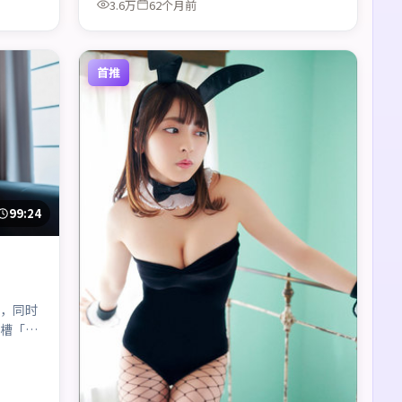
3.6万
62个月前
首推
99:24
，同时
槽「这