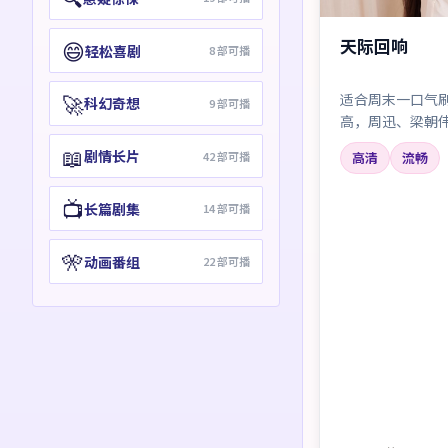
天际回响
😄
轻松喜剧
8
部可播
🚀
适合周末一口气
科幻奇想
9
部可播
高，周迅、梁朝
个别桥段略煽情
📖
剧情长片
42
部可播
高清
流畅
📺
长篇剧集
14
部可播
🎌
动画番组
22
部可播