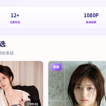
12+
1080P
主题标签
高清画质
选
策划条目
首推
99:01