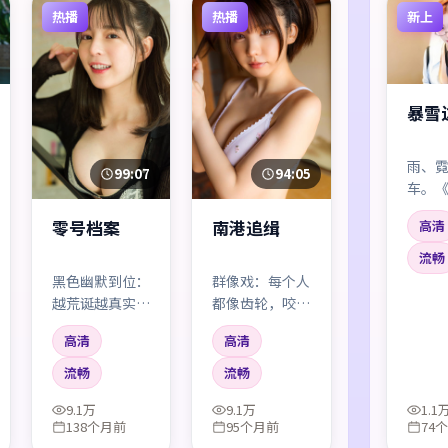
热播
热播
新上
暴雪
雨、
99:07
94:05
车。
界》
零号档案
南港追缉
高清
城市
景，
流畅
不靠
黑色幽默到位：
群像戏：每个人
而靠
越荒诞越真实。
都像齿轮，咬合
说出
你会笑，笑完又
时发出刺耳声
高清
高清
默。
觉得自己不该笑
响。没有绝对主
——这种别扭感
角，只有互相牵
流畅
流畅
很珍贵。
连的命运。
9.1万
9.1万
1.1
138个月前
95个月前
74