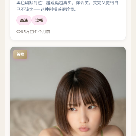
黑色幽默到位：越荒诞越真实。你会笑，笑完又觉得自
己不该笑——这种别扭感很珍贵。
高清
流畅
6.5万
41个月前
首推