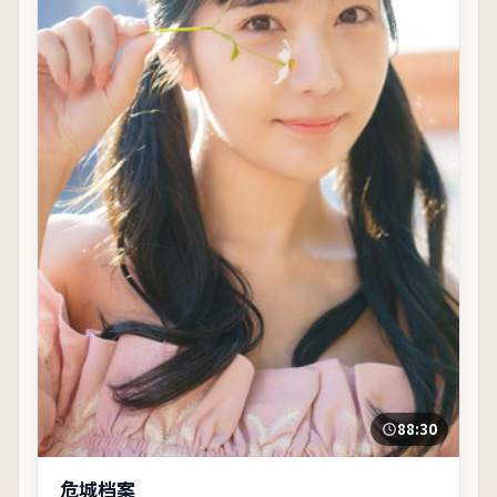
88:30
危城档案