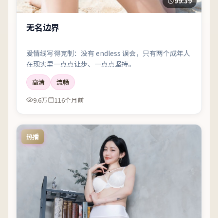
99:39
无名边界
爱情线写得克制：没有 endless 误会，只有两个成年人
在现实里一点点让步、一点点坚持。
高清
流畅
9.6万
116个月前
热播