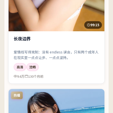
99:15
长夜边界
爱情线写得克制：没有 endless 误会，只有两个成年人
在现实里一点点让步、一点点坚持。
高清
流畅
9.6万
130个月前
热播