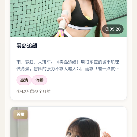
99:20
雾岛追缉
雨、霓虹、末班车。《雾岛追缉》用很东亚的城市肌理
做背景，冒险的张力不靠大喊大叫，而靠「差一点就说
出口」的沉默。
高清
流畅
4.2万
63个月前
首推