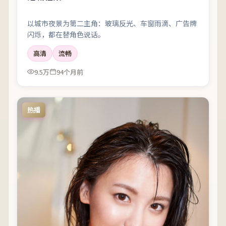
以城市夜景为第二主角：玻璃反光、车窗雨滴、广告牌
闪烁，都在替角色说话。
高清
流畅
9.5万
94个月前
热播