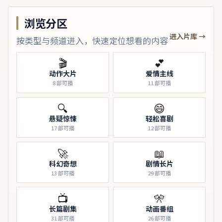
浏览分区
进入片库 →
按类型与频道进入，快速定位想看的内容
🎬
💕
动作大片
爱情主线
8
部可播
11
部可播
🔍
😄
悬疑惊悚
轻松喜剧
17
部可播
12
部可播
🚀
📖
科幻奇想
剧情长片
13
部可播
29
部可播
📺
🎌
长篇剧集
动画番组
31
部可播
26
部可播