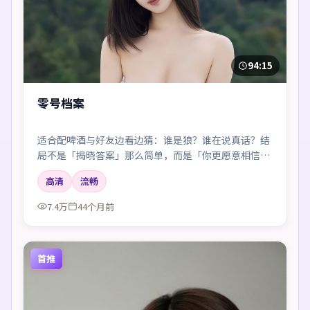
94:15
零号档案
适合配啤酒与好友边看边猜：谁是狼？谁在说真话？结
局不是「揭晓答案」那么简单，而是「你更愿意相信
谁」。
高清
流畅
7.4万
44个月前
首推