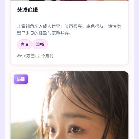
焚城追缉
儿童视角切入成人世界：笑声很亮，底色很灰。惊悚类
型里少见的轻盈与沉重并存。
高清
流畅
9.6万
121个月前
热播