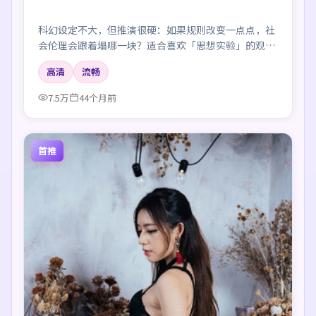
科幻设定不大，但推演很硬：如果规则改变一点点，社
会伦理会跟着塌哪一块？适合喜欢「思想实验」的观
众。
高清
流畅
7.5万
44个月前
首推