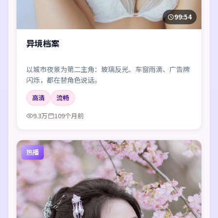
99:54
异境档案
以城市夜景为第二主角：玻璃反光、车窗雨滴、广告牌
闪烁，都在替角色说话。
高清
流畅
9.3万
109个月前
热播