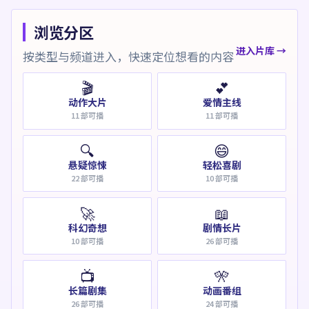
浏览分区
进入片库 →
按类型与频道进入，快速定位想看的内容
🎬
💕
动作大片
爱情主线
11
部可播
11
部可播
🔍
😄
悬疑惊悚
轻松喜剧
22
部可播
10
部可播
🚀
📖
科幻奇想
剧情长片
10
部可播
26
部可播
📺
🎌
长篇剧集
动画番组
26
部可播
24
部可播