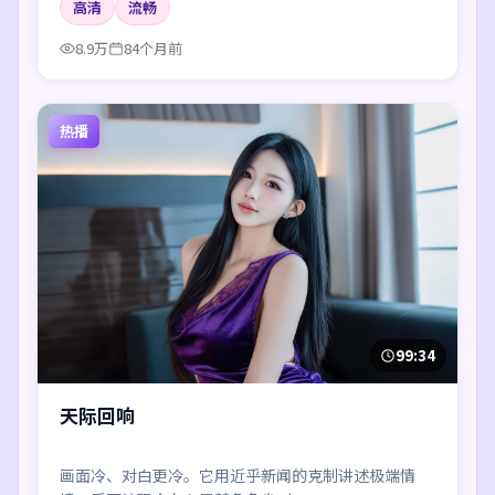
高清
流畅
8.9万
84个月前
热播
99:34
天际回响
画面冷、对白更冷。它用近乎新闻的克制讲述极端情