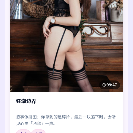
99:47
狂潮边界
叙事像拼图：你拿到的是碎片，最后一块落下时，会听
见心里「咔哒」一声。