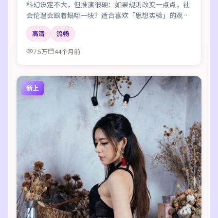
科幻设定不大，但推演很硬：如果规则改变一点点，社
会伦理会跟着塌哪一块？适合喜欢「思想实验」的观
众。
高清
流畅
7.5万
44个月前
新上